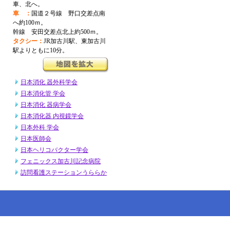
車、北へ。
車 ：
国道２号線 野口交差点南
へ約100ｍ。
幹線 安田交差点北上約500ｍ。
タクシー：
JR加古川駅、東加古川
駅よりともに10分。
日本消化 器外科学会
日本消化管 学会
日本消化 器病学会
日本消化器 内視鏡学会
日本外科 学会
日本医師会
日本ヘリコバクター学会
フェニックス加古川記念病院
訪問看護ステーションうららか