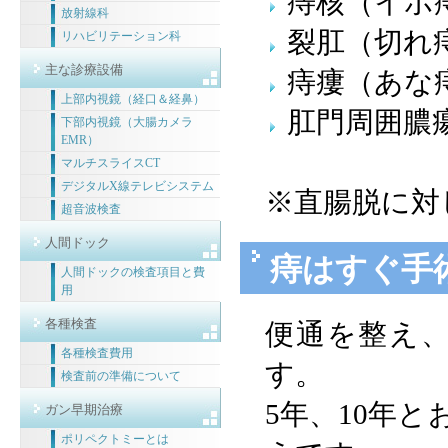
痔核（イボ
放射線科
裂肛（切れ
リハビリテーション科
主な診療設備
痔瘻（あな
上部内視鏡（経口＆経鼻）
肛門周囲膿
下部内視鏡（大腸カメラ
EMR）
マルチスライスCT
デジタルX線テレビシステム
※直腸脱に対
超音波検査
人間ドック
痔はすぐ手
人間ドックの検査項目と費
用
各種検査
便通を整え
各種検査費用
す。
検査前の準備について
5年、10年
ガン早期治療
ポリペクトミーとは