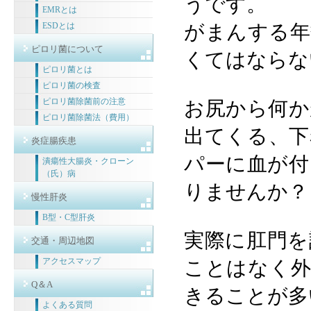
うです。
EMRとは
ESDとは
がまんする年
ピロリ菌について
くてはならな
ピロリ菌とは
ピロリ菌の検査
ピロリ菌除菌前の注意
お尻から何か
ピロリ菌除菌法（費用）
出てくる、下
炎症腸疾患
パーに血が付
潰瘍性大腸炎・クローン
（氏）病
りませんか？
慢性肝炎
B型・C型肝炎
実際に肛門を
交通・周辺地図
アクセスマップ
ことはなく外
Q＆A
きることが多
よくある質問